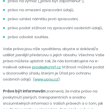
právo na výmaz („právo být zapomenut“),
právo na omezení zpracování údajů,
právo vznést námitku proti zpracování,
právo podat stížnost na zpracování osobních údajů,
právo odvolat souhlas.
Vaše práva jsou níže vysvětlena, abyste si dokázal/a
udělat jasnější představu o jejich obsahu. Všechna Vaše
práva můžete uplatnit tak, že nás kontaktujete na e-
mailové adrese
prodej@cmrf.cz
Stížnost můžete podat
u dozorového úřadu, kterým je Úřad pro ochranu
osobních údajů
(
www.uoou.cz
).
Právo být informován
znamená, že
máte právo na
poskytnutí jasných, transparentních a snadno
srozumitelných informací o Vašich právech a o tom, jak