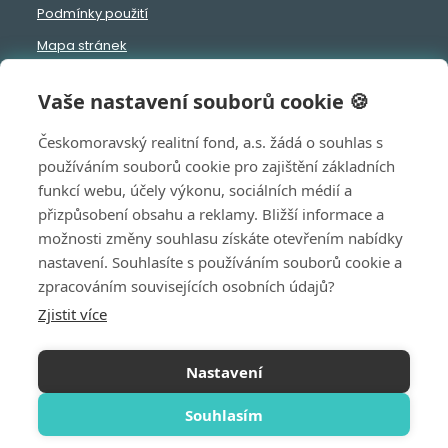
Podmínky použití
Mapa stránek
Vaše nastavení souborů cookie 🍪
Českomoravský realitní fond, a.s. žádá o souhlas s
používáním souborů cookie pro zajištění základních
funkcí webu, účely výkonu, sociálních médií a
přizpůsobení obsahu a reklamy. Bližší informace a
možnosti změny souhlasu získáte otevřením nabídky
nastavení. Souhlasíte s používáním souborů cookie a
© 2026, Českomoravský realitní fond, a.s. - všechna práva
zpracováním souvisejících osobních údajů?
vyhrazena, vytvořila eBRÁNA s.r.o.
Zjistit více
Tento web je chráněn pomocí Google ReCAPTCHA a
platí pro něj
Nastavení
zásady ochrany osobních údajů
a
Souhlasím
smluvní podmínky
společnosti Google.