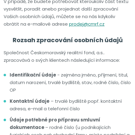
V případě, že budete potřebovat kteroukoliv část textu
vysvětlit, poradit anebo projednat další zpracování
Vašich osobních údajů, můžete se na nás kdykoliv
obrátit na e-mailové adrese
prodej@cmrf.cz
Rozsah zpracování osobních údajů
Společnost Českomoravský realitní fond, a.s..
zpracovává o svých klientech následující informace:
Identifikační údaje
- zejména jméno, příjmení, titul,
datum narození, trvalé bydliště, stav, rodné číslo, číslo
OP
Kontaktní údaje
– trvalé bydliště popř. kontaktní
adresa, e-mail a telefonní číslo
Údaje potřebné pro přípravu smluvní
dokumentace
– rodné číslo (u podnikajících
fyzických osob pak obchodní firmu, místo podnikání a